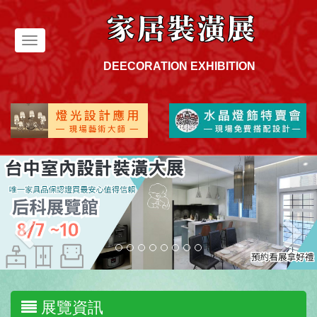
Toggle
navigation
DEECORATION EXHIBITION
展覽資訊