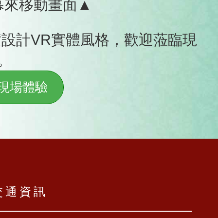
幕來移動畫面▲
設計VR實體風格，歡迎蒞臨現
。
現場體驗
交通資訊