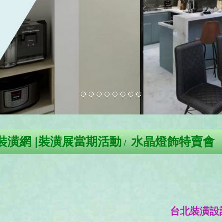
裝潢網 |裝潢展當期活動
水晶燈飾特賣會