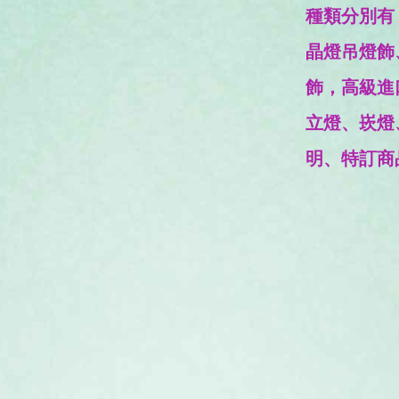
台北裝潢設
種類分別有
晶燈吊燈飾
飾，高級進
立燈、崁燈
明、特訂商品